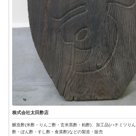
株式会社太田酢店
醸造酢(米酢・りんご酢・玄米黒酢・粕酢)、加工品(ハチミツり
酢・ぽん酢・すし酢・食菜酢)などの製造・販売