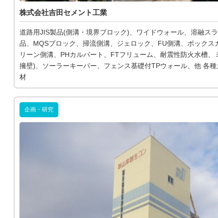
株式会社吉田セメント工業
道路用JIS製品(側溝・境界ブロック)、ワイドウォール、溶融ス
品、MQSブロック、掃流側溝、ジェロック、FU側溝、ボックス
リーン側溝、PHカルバート、FTフリューム、耐震性防火水槽、ミ
擁壁)、ソーラーキーパー、フェンス基礎付TPウォール、他 各
材
企画・研究