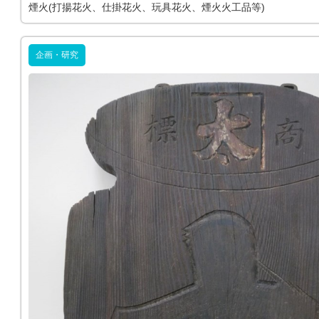
煙火(打揚花火、仕掛花火、玩具花火、煙火火工品等)
企画・研究