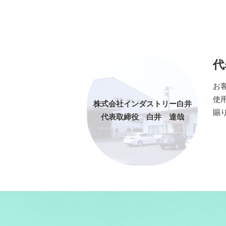
代
お
使
株式会社インダストリー白井
賜
代表取締役 白井 達哉