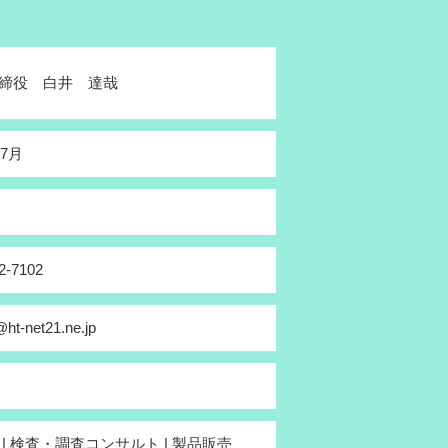
締役 白井 達哉
年7月
2-7102
@ht-net21.ne.jp
立 | 検査・調査コンサルト | 製品販売