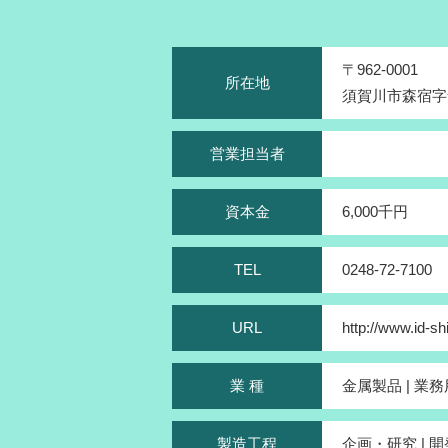
〒962-0001
所在地
須賀川市森宿字舘
営業担当者
資本金
6,000千円
TEL
0248-72-7100
URL
http://www.id-shi
業 種
金属製品 | 業
製造工程
企画・研究 | 開