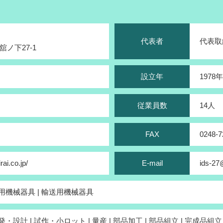
代表者
代表取
ノ下27-1
設立年
1978
従業員数
14人
FAX
0248-7
rai.co.jp/
E-mail
ids-27
務用機械器具 | 輸送用機械器具
発・設計 | 試作・小ロット | 量産 | 部品加工 | 部品組立 | 完成品組