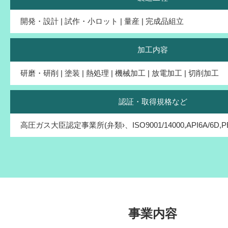
開発・設計 | 試作・小ロット | 量産 | 完成品組立
加工内容
研磨・研削 | 塗装 | 熱処理 | 機械加工 | 放電加工 | 切削加工
認証・取得規格など
高圧ガス大臣認定事業所(弁類›、ISO9001/14000,API6A/6D,P
事業内容