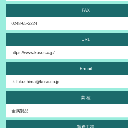
FAX
0248-65-3224
URL
https://www.koso.co.jp/
E-mail
tk-fukushima@koso.co.jp
業 種
金属製品
製造工程