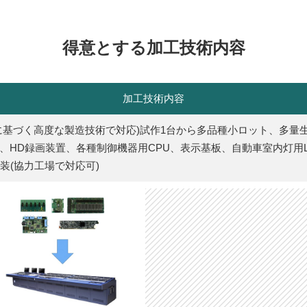
得意とする加工技術内容
加工技術内容
基づく高度な製造技術で対応)試作1台から多品種小ロット、多量生産
HD録画装置、各種制御機器用CPU、表示基板、自動車室内灯用LE
装(協力工場で対応可)