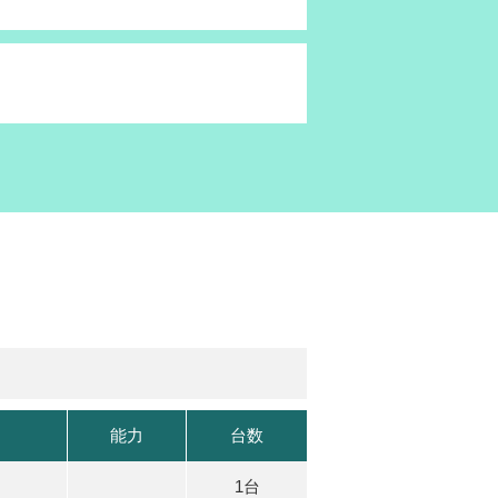
能力
台数
1台