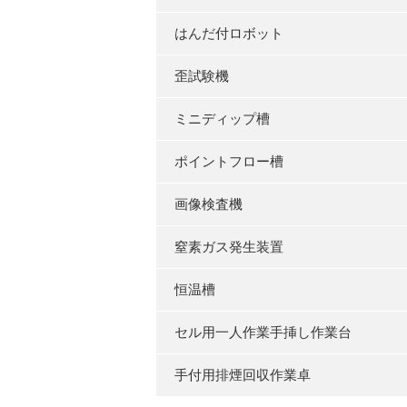
はんだ付ロボット
歪試験機
ミニディップ槽
ポイントフロー槽
画像検査機
窒素ガス発生装置
恒温槽
セル用一人作業手挿し作業台
手付用排煙回収作業卓