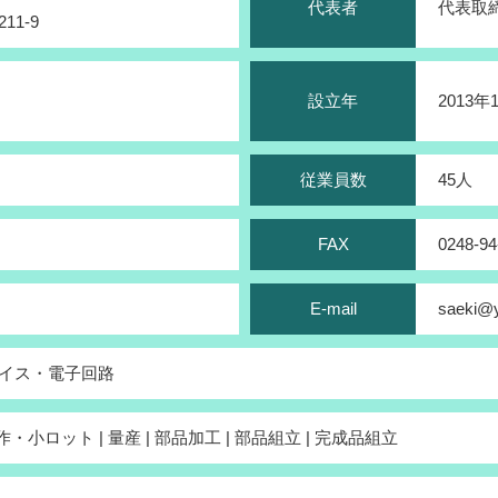
代表者
代表取
1‐9
設立年
2013年
従業員数
45人
FAX
0248-94
E-mail
saeki@y
イス・電子回路
作・小ロット | 量産 | 部品加工 | 部品組立 | 完成品組立