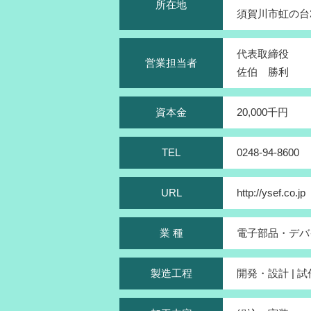
所在地
須賀川市虹の台21
代表取締役
営業担当者
佐伯 勝利
資本金
20,000千円
TEL
0248-94-8600
URL
http://ysef.co.jp
業 種
電子部品・デバ
製造工程
開発・設計 | 試