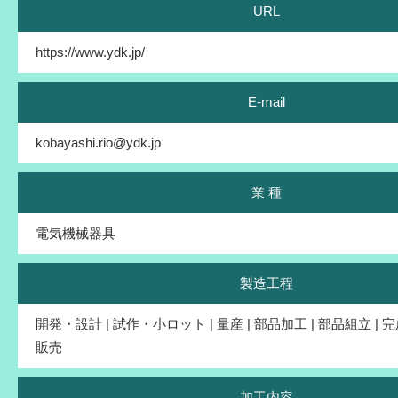
URL
https://www.ydk.jp/
E-mail
kobayashi.rio@ydk.jp
業 種
電気機械器具
製造工程
開発・設計 | 試作・小ロット | 量産 | 部品加工 | 部品組立 | 
販売
加工内容