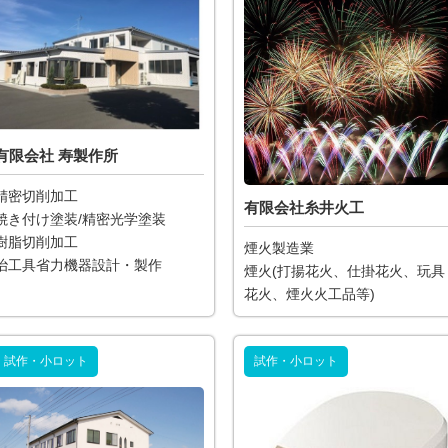
有限会社 寿製作所
精密切削加工
有限会社糸井火工
焼き付け塗装/精密光学塗装
樹脂切削加工
煙火製造業
治工具省力機器設計・製作
煙火(打揚花火、仕掛花火、玩具
花火、煙火火工品等)
試作・小ロット
試作・小ロット