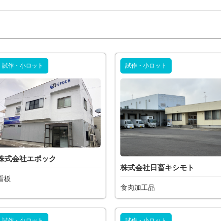
試作・小ロット
試作・小ロット
株式会社エポック
株式会社日畜キシモト
看板
食肉加工品
試作・小ロット
試作・小ロット