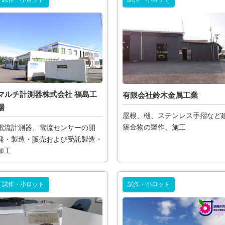
マルチ計測器株式会社 福島工
有限会社鈴木金属工業
場
屋根、樋、ステンレス手摺など
築金物の製作、施工
電流計測器、電流センサーの開
発・製造・販売および受託製造・
加工
試作・小ロット
試作・小ロット