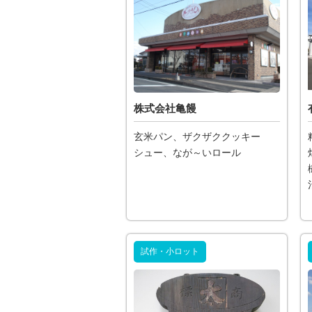
株式会社亀饅
玄米パン、ザクザククッキー
シュー、なが～いロール
試作・小ロット